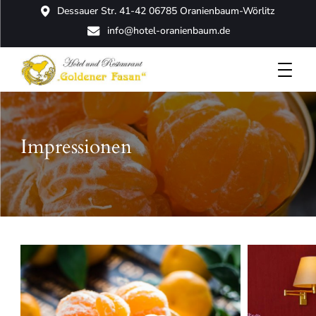
Dessauer Str. 41-42 06785 Oranienbaum-Wörlitz
info@hotel-oranienbaum.de
direkt am Schlosspark Oranienbaum
Hotel und Restaurant Goldener Fasan
Impressionen